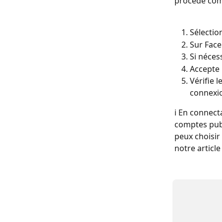
procède com
Sélectio
Sur Face
Si néces
Accepte 
Vérifie 
connexio
ℹ️ En connec
comptes publ
peux choisir
notre article