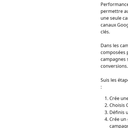
Performance
permettre au
une seule cam
canaux Goog
clés.
Dans les ca
composées pa
campagnes s
conversions.
Suis les ét
:
Crée une
Choisis 
Définis 
Crée un 
campagne