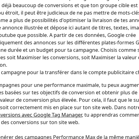
s déjà beaucoup de conversions et que ton groupe cible est di
u étroit, il peut être judicieux de ne pas mettre de mots-clés i
thme a plus de possibilités d'optimiser la livraison de tes an
 annonce illustrée et dépose ici autant de titres, textes, ima
outube que possible. A partir de ces données, Google crée 
quement des annonces sur les différentes plates-formes G
une durée et un budget pour ta campagne. Choisis comme s
es soit Maximiser les conversions, soit Maximiser la valeur 
on.
a campagne pour la transférer dans le compte publicitaire ch
campagnes pour une performance maximale, tu peux augment
 basées sur tes objectifs de conversion et obtenir plus de
valeur de conversion plus élevée. Pour cela, il faut que le su
soit correctement mis en place sur ton site web. Dans notre 
nversions avec Google Tag Manager
, tu apprendras commen
i des conversions sur ton site web.
énérer des campagnes Performance Max de la même maniè