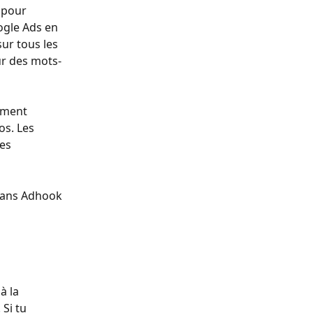
 pour 
ogle Ads en 
ur tous les 
r des mots-
ement 
s. Les 
es 
dans Adhook 
à la 
Si tu 