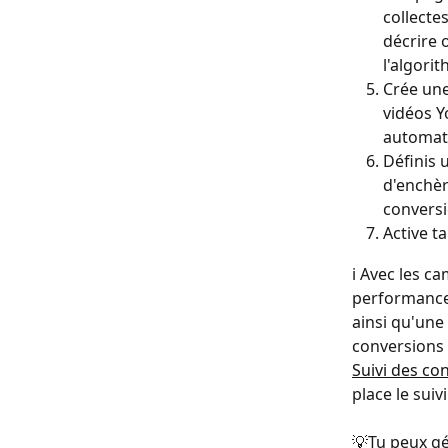
collecte
décrire o
l'algori
Crée une
vidéos Y
automati
Définis 
d'enchèr
conversi
Active t
ℹ️ Avec les 
performances
ainsi qu'une 
conversions 
Suivi des co
place le suiv
💡Tu peux g