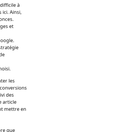
fficile à 
ci. Ainsi, 
nonces.
ges et 
oogle.
tratégie 
de 
oisi.
er les 
 conversions 
ivi des 
article 
t mettre en 
re que 