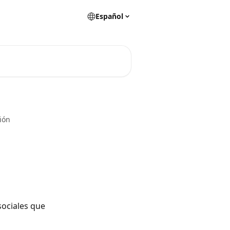
Español
ión
sociales que 