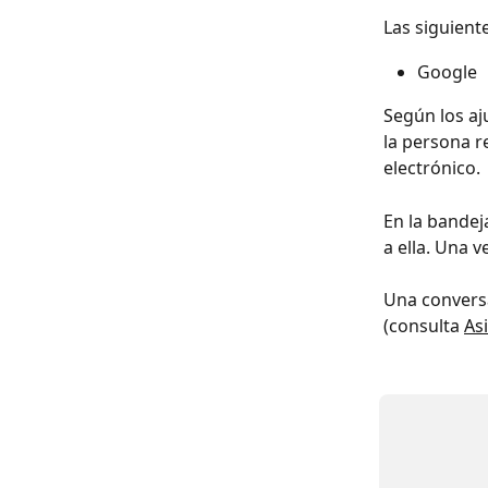
Las siguient
Google
Según los aj
la persona r
electrónico.
En la bandej
a ella. Una 
Una conversa
(consulta 
As