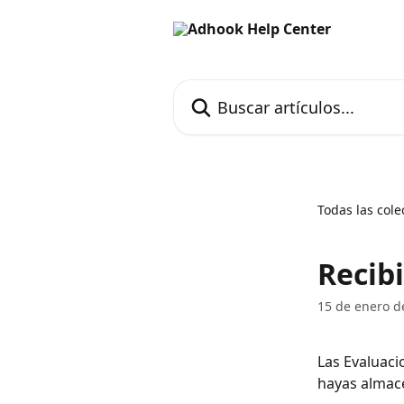
Ir al contenido principal
Buscar artículos...
Todas las cole
Recib
15 de enero d
Las Evaluaci
hayas almac